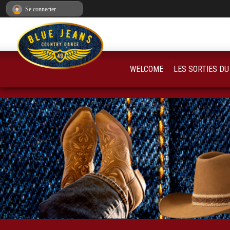
Panneau de gestion des cookies
Se connecter
WELCOME
LES SORTIES DU