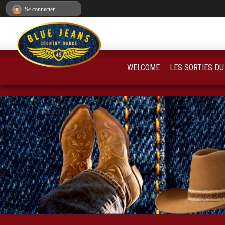
Panneau de gestion des cookies
Se connecter
WELCOME
LES SORTIES DU