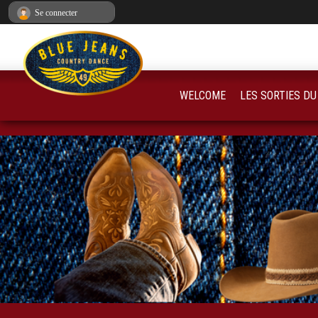
Panneau de gestion des cookies
Se connecter
WELCOME
LES SORTIES DU