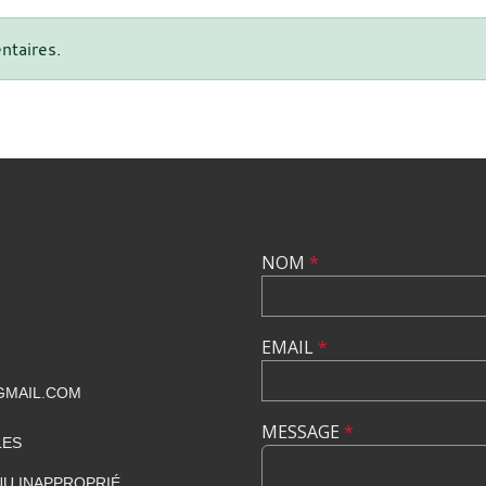
ntaires.
NOM
*
EMAIL
*
GMAIL.COM
MESSAGE
*
LES
U INAPPROPRIÉ