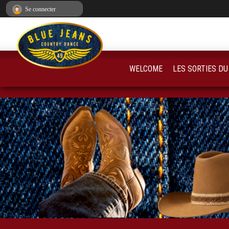
Panneau de gestion des cookies
Se connecter
WELCOME
LES SORTIES DU